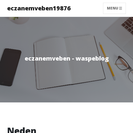
eczanemveben19876
MENU
eczanemveben - waspeblog
Neden